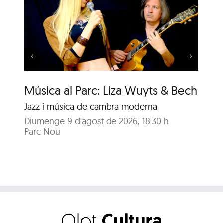
Música al Parc: Punch
Trio vs. Samuel Marthe
Música al Parc: Liza Wuyts & Bech
Mú
Sa
Jazz i música de cambra moderna
Ja
Diumenge 9 d'agost de 2026, 18.30 h
Parc Nou
Diu
Pa