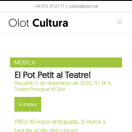
Skip
+34 972 27 27 77
|
cultura@olot.cat
to
content
MÚSICA
El Pot Petit al Teatre!
Dissabte 5 de desembre de 2020, 11 i 18 h,
Teatre Principal d’Olot
Entrades
PREU: 10 euros anticipada, 12 euros a
taquilla el dia del concert.