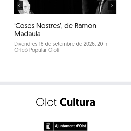
‘Coses Nostres’, de Ramon
‘C
Madaula
M
Divendres 18 de setembre de 2026, 20 h
Dis
Orfeó Popular Olotí
Orf