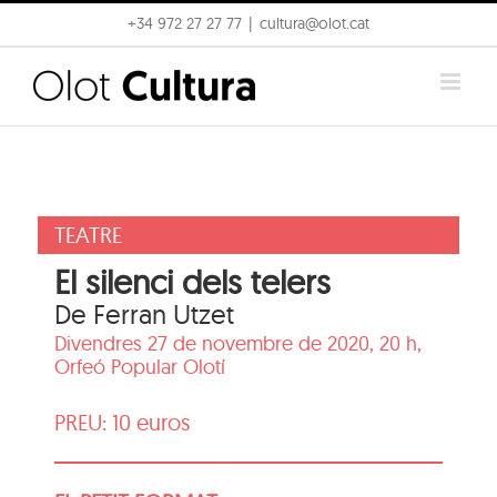
Skip
+34 972 27 27 77
|
cultura@olot.cat
to
content
TEATRE
El silenci dels telers
De Ferran Utzet
Divendres 27 de novembre de 2020, 20 h,
Orfeó Popular Olotí
PREU: 10 euros