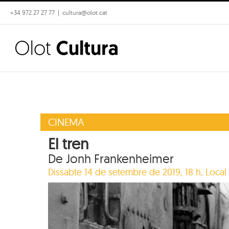
Skip
+34 972 27 27 77
|
cultura@olot.cat
to
content
CINEMA
El tren
De Jonh Frankenheimer
Dissabte 14 de setembre de 2019, 18 h,
Local