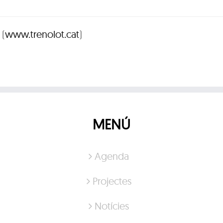
 (
www.trenolot.cat
)
MENÚ
Agenda
Projectes
Notícies