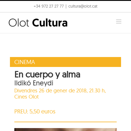
Skip
+34 972 27 27 77
|
cultura@olot.cat
to
content
CINEMA
En cuerpo y alma
Ildikó Eneydi
Divendres 26 de gener de 2018, 21.30 h,
Cines Olot
PREU: 5,50 euros