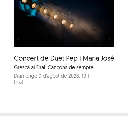
 i
Música al Parc: Liza
Wuyts & Bech
Concert de Duet Pep i Maria José
Mú
Gresca al Firal: Cançons de sempre
Ja
Diumenge 9 d'agost de 2026, 19 h
Diu
Firal
Pa