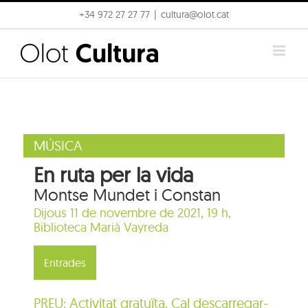
Skip
+34 972 27 27 77
|
cultura@olot.cat
to
content
MÚSICA
En ruta per la vida
Montse Mundet i Constan
Dijous 11 de novembre de 2021, 19 h,
Biblioteca Marià Vayreda
Entrades
PREU: Activitat gratuïta. Cal descarregar-