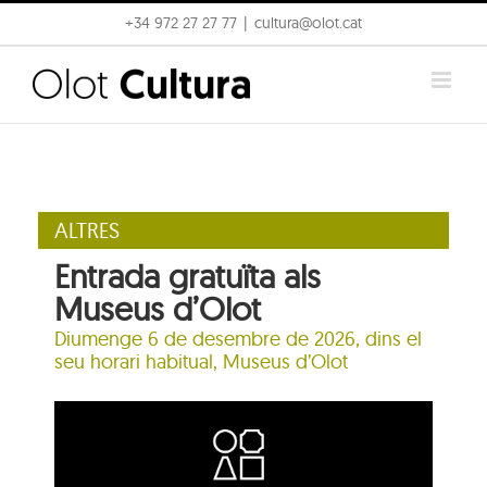
Skip
+34 972 27 27 77
|
cultura@olot.cat
to
content
ALTRES
Entrada gratuïta als
Museus d’Olot
Diumenge 6 de desembre de 2026, dins el
seu horari habitual, Museus d’Olot