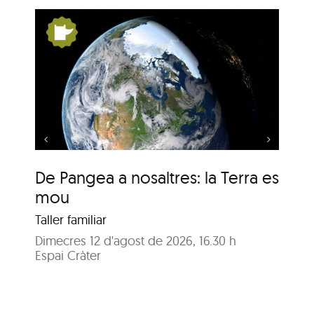
s:
De Pangea a nosaltres:
la Terra es mou
De Pangea a nosaltres: la Terra es
De
mou
m
Taller familiar
Tal
Dimecres 12 d'agost de 2026, 16.30 h
Dij
Espai Cràter
Esp