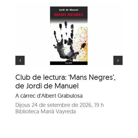
ns
e
Animaler
Club de lectura: ‘Mans Negres’,
An
de Jordi de Manuel
En
A càrrec d'Albert Grabulosa
Dij
Bib
Dijous 24 de setembre de 2026, 19 h
Biblioteca Marià Vayreda