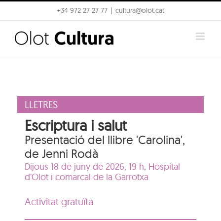
Skip
+34 972 27 27 77
|
cultura@olot.cat
to
content
LLETRES
Escriptura i salut
Presentació del llibre 'Carolina',
de Jenni Rodà
Dijous 18 de juny de 2026, 19 h,
Hospital
d’Olot i comarcal de la Garrotxa
Activitat gratuïta