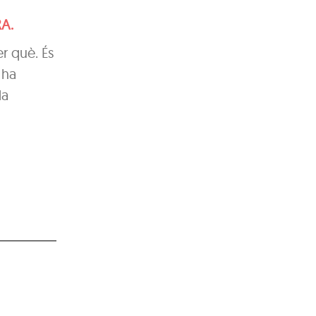
RA.
r què. És
 ha
da