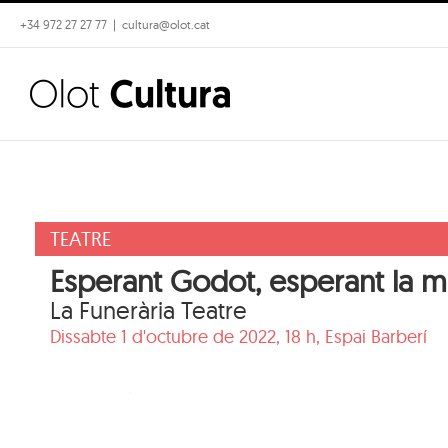
Skip
+34 972 27 27 77
|
cultura@olot.cat
to
content
TEATRE
Esperant Godot, esperant la m
La Funerària Teatre
Dissabte 1 d'octubre de 2022, 18 h,
Espai Barberí