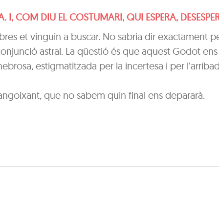
A. I, COM DIU EL COSTUMARI, QUI ESPERA, DESESPE
res et vinguin a buscar. No sabria dir exactament pe
conjunció astral. La qüestió és que aquest Godot ens
brosa, estigmatitzada per la incertesa i per l’arriba
angoixant, que no sabem quin final ens depararà.