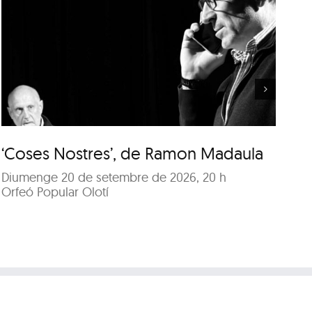
‘Coses Nostres’, de
Ramon Madaula
‘Coses Nostres’, de Ramon Madaula
‘
Diumenge 20 de setembre de 2026, 20 h
Di
Orfeó Popular Olotí
Or