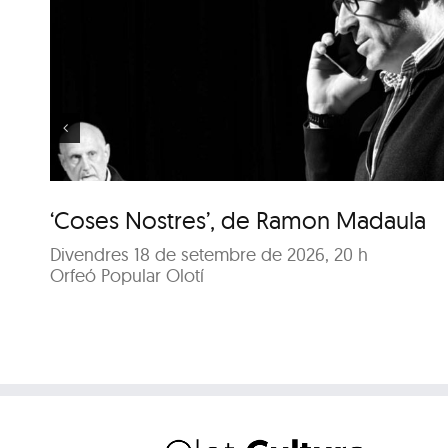
‘Coses Nostres’, de
Ramon Madaula
‘Coses Nostres’, de Ramon Madaula
Divendres 18 de setembre de 2026, 20 h
Orfeó Popular Olotí