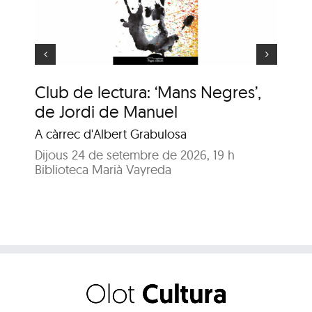
Club de lectura: ‘Mans Negres’,
An
de Jordi de Manuel
En
A càrrec d'Albert Grabulosa
Dij
Bib
Dijous 24 de setembre de 2026, 19 h
Biblioteca Marià Vayreda