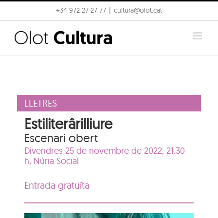
Skip
+34 972 27 27 77
|
cultura@olot.cat
to
content
LLETRES
Estiliterârilliure
Escenari obert
Divendres 25 de novembre de 2022, 21.30
h,
Núria Social
Entrada gratuïta