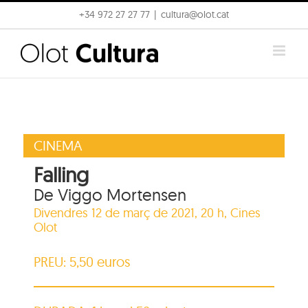
Skip
+34 972 27 27 77
|
cultura@olot.cat
to
content
CINEMA
Falling
De Viggo Mortensen
Divendres 12 de març de 2021, 20 h,
Cines
Olot
PREU: 5,50 euros