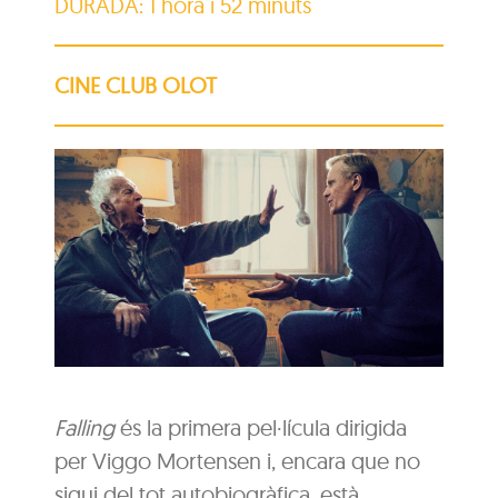
DURADA: 1 hora i 52 minuts
CINE CLUB OLOT
Falling
és la primera pel·lícula dirigida
per Viggo Mortensen i, encara que no
sigui del tot autobiogràfica, està