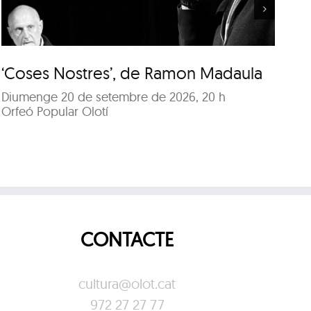
‘Coses Nostres’, de Ramon Madaula
‘
Diumenge 20 de setembre de 2026, 20 h
Di
Orfeó Popular Olotí
Or
CONTACTE
cultura@olot.cat
972 27 27 77