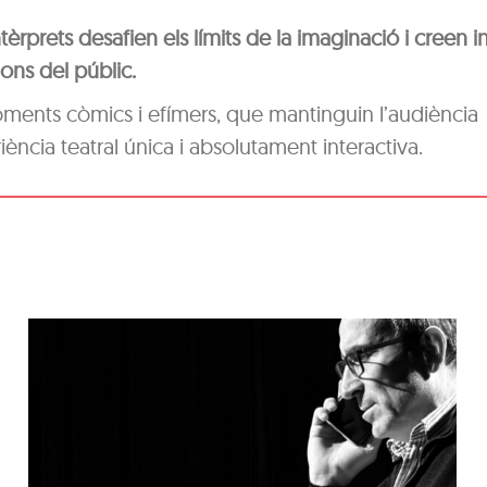
rprets desafien els límits de la imaginació i creen in
ions del públic.
moments còmics i efímers, que mantinguin l’audiència
cia teatral única i absolutament interactiva.
‘Coses Nostres’, de
Ramon Madaula