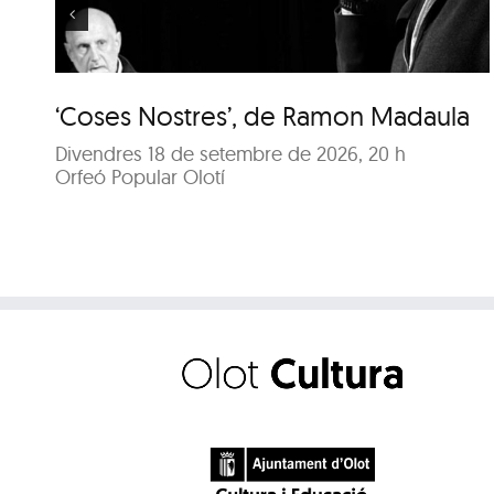
‘Coses Nostres’, de Ramon Madaula
Divendres 18 de setembre de 2026, 20 h
Orfeó Popular Olotí