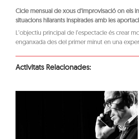
Cicle mensual de xous d’improvisació on els intè
situacions hilarants inspirades amb les aportac
L’objectiu principal de l’espectacle és crear 
enganxada des del primer minut en una experièn
Activitats Relacionades:
‘Coses Nostres’, de
Ramon Madaula