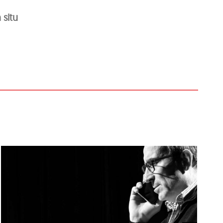
 situ
‘Coses Nostres’, de
Ramon Madaula