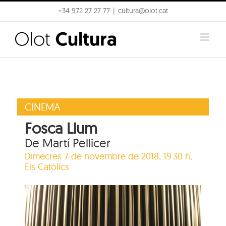
Skip
+34 972 27 27 77
|
cultura@olot.cat
to
content
CINEMA
Fosca Llum
De Martí Pellicer
Dimecres 7 de novembre de 2018, 19.30 h,
Els Catòlics