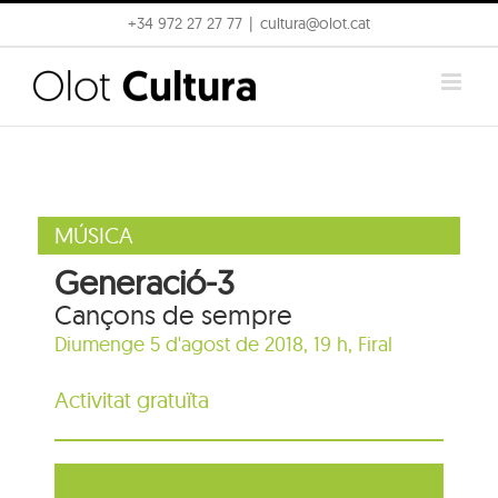
Skip
+34 972 27 27 77
|
cultura@olot.cat
to
content
MÚSICA
Generació-3
Cançons de sempre
Diumenge 5 d'agost de 2018, 19 h,
Firal
Activitat gratuïta