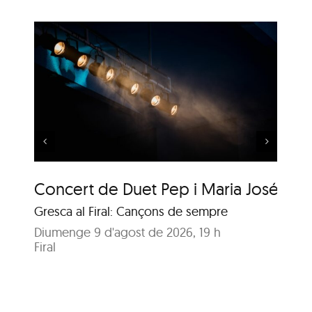
 i
Música al Parc: Liza
Wuyts & Bech
Concert de Duet Pep i Maria José
Mú
Gresca al Firal: Cançons de sempre
Ja
Diumenge 9 d'agost de 2026, 19 h
Diu
Firal
Pa