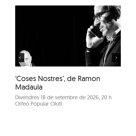
‘Coses Nostres’, de
Ramon Madaula
‘Coses Nostres’, de Ramon
‘C
Madaula
M
Divendres 18 de setembre de 2026, 20 h
Di
Orfeó Popular Olotí
Orf