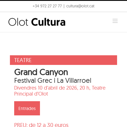
Skip
+34 972 27 27 77
|
cultura@olot.cat
to
content
TEATRE
Grand Canyon
Festival Grec i La Villarroel
Divendres 10 d'abril de 2026, 20 h,
Teatre
Principal d’Olot
Entrades
PREU: de 12 a 30 euros