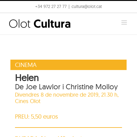
Skip
+34 972 27 27 77
|
cultura@olot.cat
to
content
CINEMA
Helen
De Joe Lawlor i Christine Molloy
Divendres 8 de novembre de 2019, 21.30 h,
Cines Olot
PREU: 5,50 euros