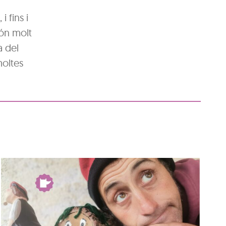
 fins i
són molt
a del
moltes
Club de lectura: ‘Mans
Negres’, de Jordi de