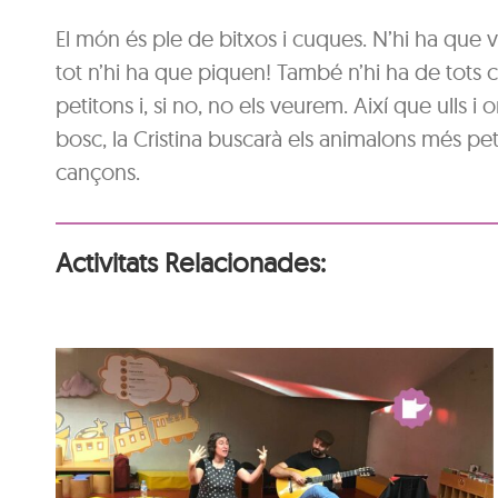
El món és ple de bitxos i cuques. N’hi ha que vol
tot n’hi ha que piquen! També n’hi ha de tots c
petitons i, si no, no els veurem. Així que ull
bosc, la Cristina buscarà els animalons més pet
cançons.
Activitats Relacionades:
Hora del conte per a
nadons: La festa