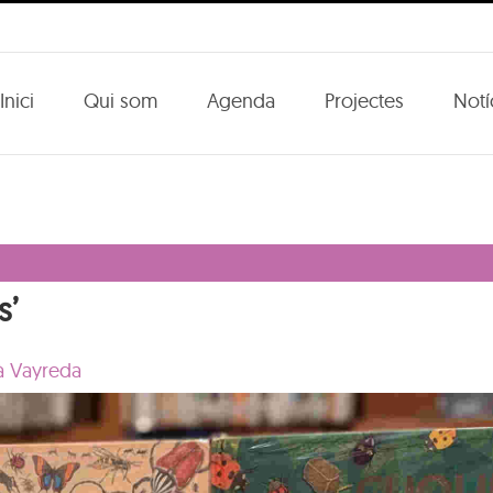
Inici
Qui som
Agenda
Projectes
Notí
s’
ià Vayreda