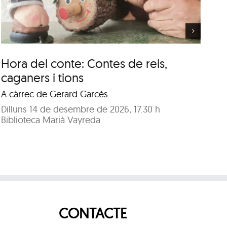
Manuel
Hora del conte: Contes de reis,
Cl
caganers i tions
J
A càrrec de Gerard Garcés
A 
Dilluns 14 de desembre de 2026, 17.30 h
Di
Biblioteca Marià Vayreda
Bi
CONTACTE