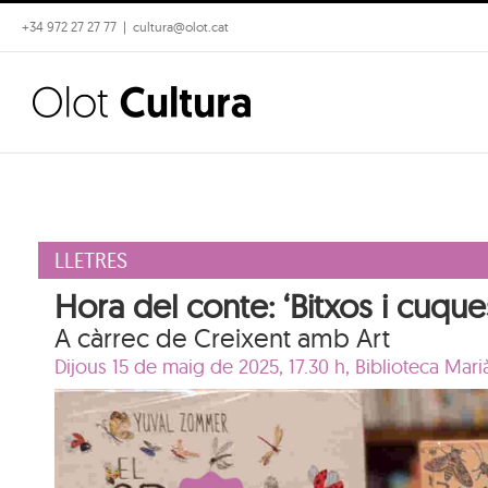
Skip
+34 972 27 27 77
|
cultura@olot.cat
to
content
LLETRES
Hora del conte: ‘Bitxos i cuque
A càrrec de Creixent amb Art
Dijous 15 de maig de 2025, 17.30 h,
Biblioteca Mar