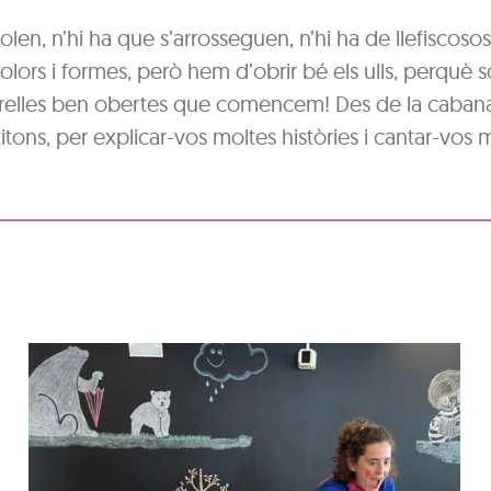
en, n’hi ha que s’arrosseguen, n’hi ha de llefiscosos, i
olors i formes, però hem d’obrir bé els ulls, perquè 
s i orelles ben obertes que comencem! Des de la caban
itons, per explicar-vos moltes històries i cantar-vos 
Hora del conte: Contes
de reis, caganers i tions