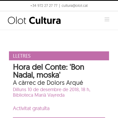
Skip
+34 972 27 27 77
|
cultura@olot.cat
to
content
LLETRES
Hora del Conte: 'Bon
Nadal, moska'
A càrrec de Dolors Arqué
Dilluns 10 de desembre de 2018, 18 h,
Biblioteca Marià Vayreda
Activitat gratuïta