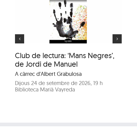
ns
e
Animaler
Club de lectura: ‘Mans Negres’,
An
de Jordi de Manuel
Enr
A càrrec d'Albert Grabulosa
Dij
Bib
Dijous 24 de setembre de 2026, 19 h
Biblioteca Marià Vayreda