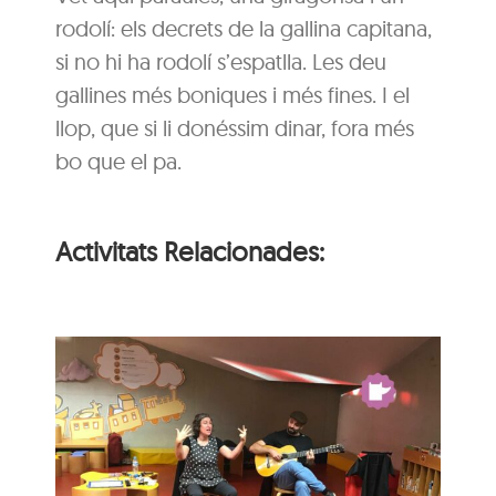
rodolí: els decrets de la gallina capitana,
si no hi ha rodolí s’espatlla. Les deu
gallines més boniques i més fines. I el
llop, que si li donéssim dinar, fora més
bo que el pa.
Activitats Relacionades:
Hora del conte per a
u
nadons: La festa
d’aniversari