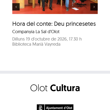
Hora del conte: Deu princesetes
Ho
fe
Companyia La Sal d’Olot
A c
Dilluns 19 d'octubre de 2026, 17.30 h
Biblioteca Marià Vayreda
Dil
Bib