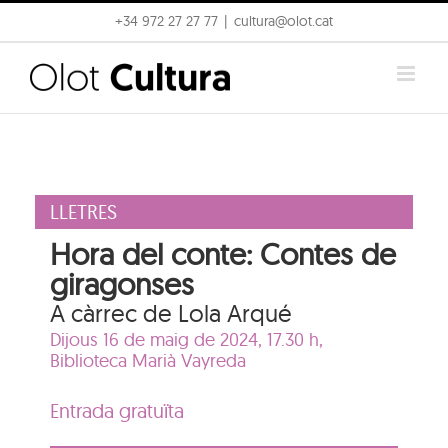
Skip
+34 972 27 27 77
|
cultura@olot.cat
to
content
LLETRES
Hora del conte: Contes de
giragonses
A càrrec de Lola Arqué
Dijous 16 de maig de 2024, 17.30 h,
Biblioteca Marià Vayreda
Entrada gratuïta