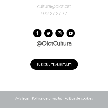
cultura@olot.cat
972 27 27 77
@OlotCultura
SUBSCRIU-TE AL BUTLLETÍ
Avís legal
Política de privacitat
Política de cookies