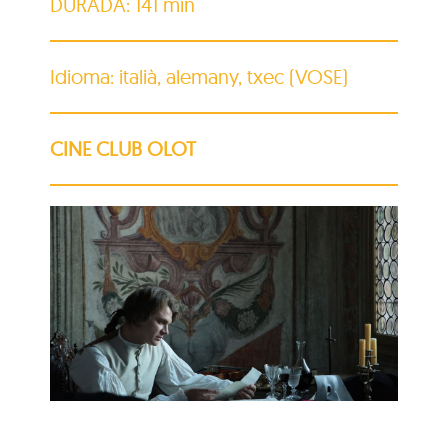
DURADA: 141 min
Idioma: italià, alemany, txec (VOSE)
CINE CLUB OLOT