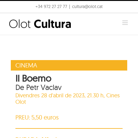
Skip
+34 972 27 27 77
|
cultura@olot.cat
to
content
CINEMA
Il Boemo
De Petr Vaclav
Divendres 28 d'abril de 2023, 21.30 h,
Cines
Olot
PREU: 5,50 euros