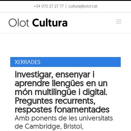
Skip
+34 972 27 27 77
|
cultura@olot.cat
to
content
XERRADES
Investigar, ensenyar i
aprendre llengües en un
món multilingüe i digital.
Preguntes recurrents,
respostes fonamentades
Amb ponents de les universitats
de Cambridge, Bristol,