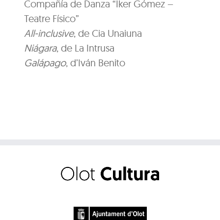
Compañía de Danza “Iker Gómez –
Teatre Físico”
All-inclusive
, de Cia Unaiuna
Niágara
, de La Intrusa
Galápago
, d’Iván Benito