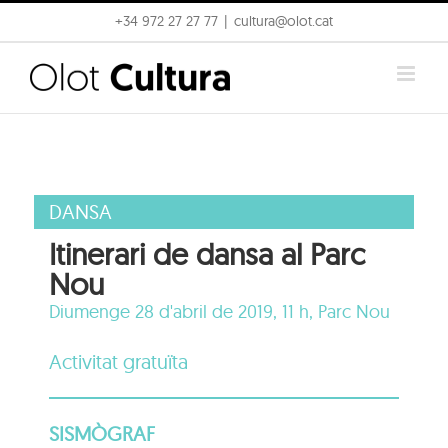
Skip
+34 972 27 27 77
|
cultura@olot.cat
to
content
DANSA
Itinerari de dansa al Parc
Nou
Diumenge 28 d'abril de 2019, 11 h,
Parc Nou
Activitat gratuïta
SISMÒGRAF