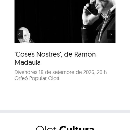
‘Coses Nostres’, de
Ramon Madaula
‘Coses Nostres’, de Ramon
‘C
Madaula
M
Divendres 18 de setembre de 2026, 20 h
Di
Orfeó Popular Olotí
Orf