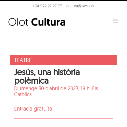
Skip
+34 972 27 27 77
|
cultura@olot.cat
to
content
TEATRE
Jesús, una història
polèmica
Diumenge 30 d'abril de 2023, 18 h,
Els
Catòlics
Entrada gratuïta