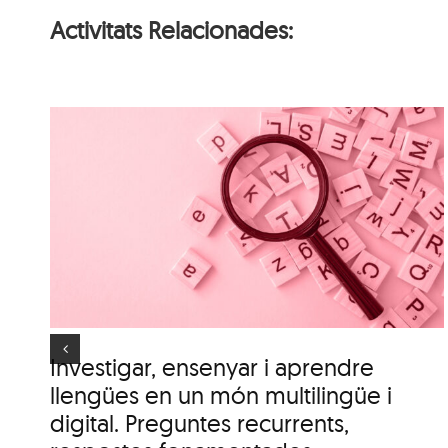
Activitats Relacionades:
n
Conversa: Al voltant
.
d’una taula
es
Investigar, ensenyar i aprendre
llengües en un món multilingüe i
digital. Preguntes recurrents,