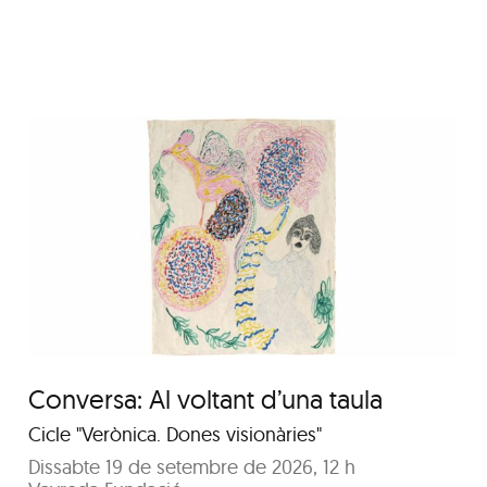
Visita guiada a l’exposició
“Deus” d’Isabel Banal
Conversa: Al voltant d’una taula
Cicle "Verònica. Dones visionàries"
Dissabte 19 de setembre de 2026, 12 h