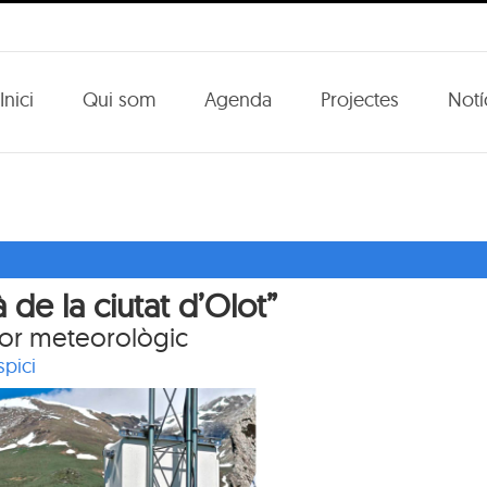
Inici
Qui som
Agenda
Projectes
Notí
à de la ciutat d’Olot”
dor meteorològic
spici