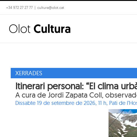
Skip
+34 972 27 27 77
|
cultura@olot.cat
to
content
XERRADES
Itinerari personal: “El clima urb
A cura de Jordi Zapata Coll, observa
Dissabte 19 de setembre de 2026, 11 h,
Pati de l’Ho