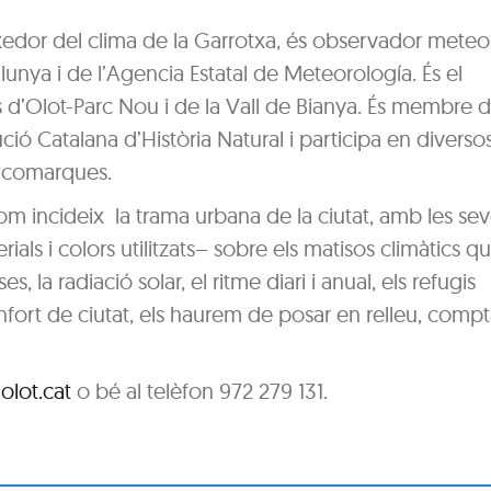
xedor del clima de la Garrotxa, és observador meteor
unya i de l’Agencia Estatal de Meteorología. És el
d’Olot-Parc Nou i de la Vall de Bianya. És membre d
ució Catalana d’Història Natural i participa en diverso
s comarques.
 com incideix la trama urbana de la ciutat, amb les se
erials i colors utilitzats– sobre els matisos climàtics q
s, la radiació solar, el ritme diari i anual, els refugis
 confort de ciutat, els haurem de posar en relleu, com
olot.cat
o bé al telèfon 972 279 131.