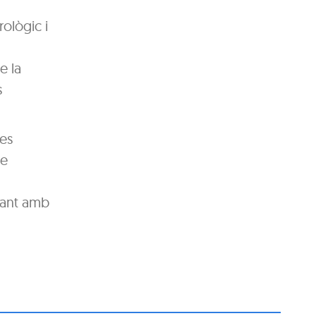
ològic i
e la
s
ves
ue
ptant amb