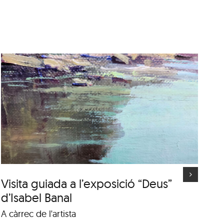
Trajectòries: Isabel Banal
conversa amb Margarida
Casacuberta
Visita guiada a l’exposició “Deus”
Tr
d’Isabel Banal
a
A càrrec de l'artista
Di