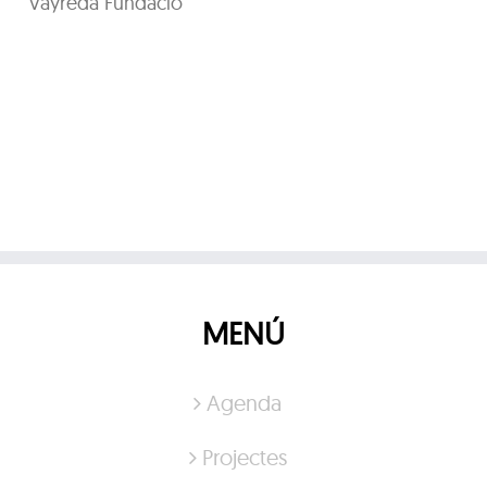
Vayreda Fundació
MENÚ
Agenda
Projectes