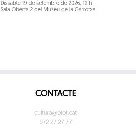
Sa
Dissabte 19 de setembre de 2026, 12 h
Sala Oberta 2 del Museu de la Garrotxa
CONTACTE
cultura@olot.cat
972 27 27 77