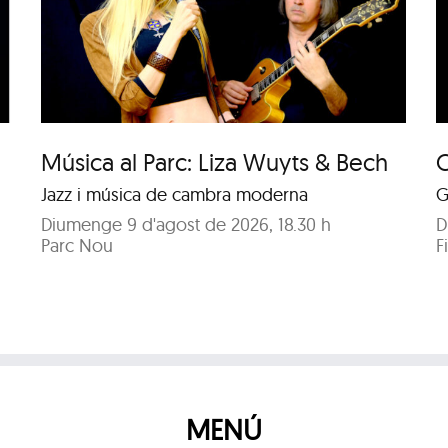
Concert de Duet Llum
de Lluna
Música al Parc: Liza Wuyts & Bech
C
Jazz i música de cambra moderna
G
Diumenge 9 d'agost de 2026, 18.30 h
D
Parc Nou
F
MENÚ