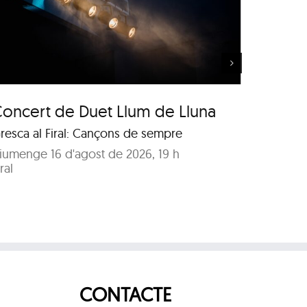
Música al Parc: Punch
Trio vs. Samuel Marthe
oncert de Duet Llum de Lluna
Música
Samue
resca al Firal: Cançons de sempre
Jazz ma
iumenge 16 d'agost de 2026, 19 h
iral
Diumeng
Parc No
CONTACTE