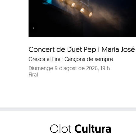
Pep i
Música al Parc: Liza
Wuyts & Bech
Concert de Duet Pep i Maria José
Gresca al Firal: Cançons de sempre
Diumenge 9 d'agost de 2026, 19 h
Firal