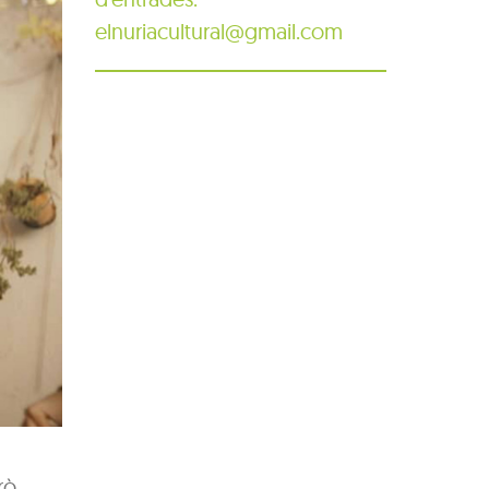
elnuriacultural@gmail.com
rò