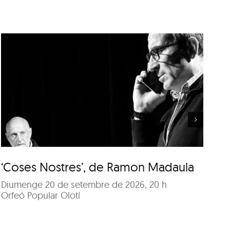
‘Coses Nostres’, de
Ramon Madaula
‘Coses Nostres’, de Ramon Madaula
‘
Diumenge 20 de setembre de 2026, 20 h
Di
Orfeó Popular Olotí
Or