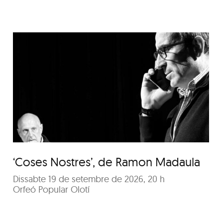
‘Coses Nostres’, de
Ramon Madaula
‘Coses Nostres’, de Ramon Madaula
Dissabte 19 de setembre de 2026, 20 h
Orfeó Popular Olotí