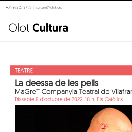
Skip
+34 972 27 27 77
|
cultura@olot.cat
to
content
TEATRE
La deessa de les pells
MaGreT Companyia Teatral de Vilafra
Dissabte 8 d'octubre de 2022, 18 h,
Els Catòlics