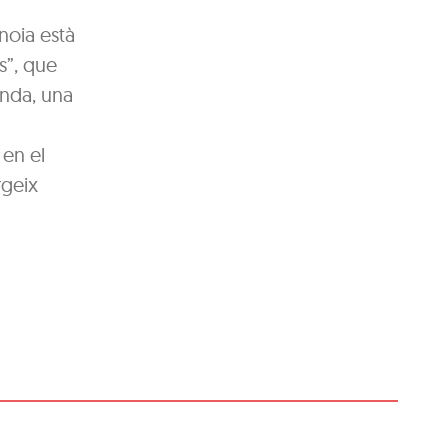
noia està
s”, que
anda, una
 en el
rgeix