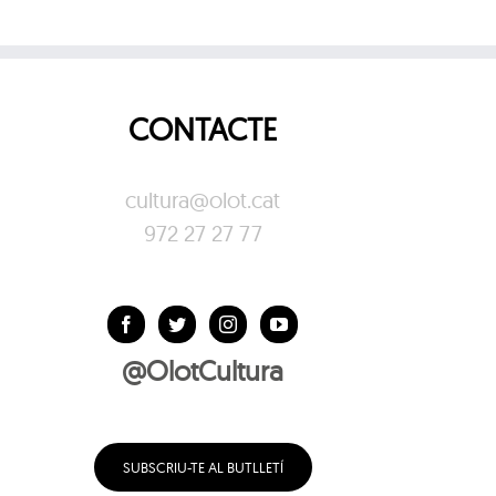
CONTACTE
cultura@olot.cat
972 27 27 77
@OlotCultura
SUBSCRIU-TE AL BUTLLETÍ