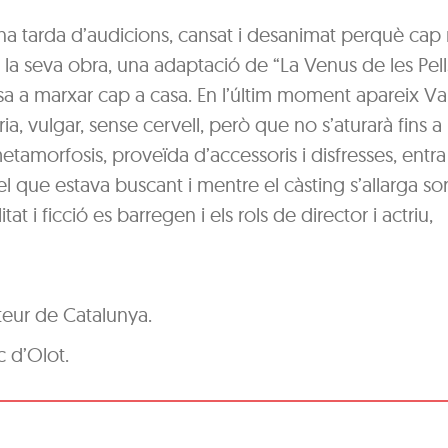
una tarda d’audicions, cansat i desanimat perquè cap 
e la seva obra, una adaptació de “La Venus de les Pell
a a marxar cap a casa. En l’últim moment apareix V
ria, vulgar, sense cervell, però que no s’aturarà fins a
etamorfosis, proveïda d’accessoris i disfresses, entra
 el que estava buscant i mentre el càsting s’allarga so
at i ficció es barregen i els rols de director i actriu,
eur de Catalunya.
c d’Olot.