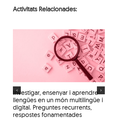
Activitats Relacionades:
i
n
Itinerari personal: “El
i
clima urbà de la ciutat
d’Olot”
s
Investigar, ensenyar i aprendre
It
llengües en un món multilingüe i
de
digital. Preguntes recurrents,
A c
me
respostes fonamentades