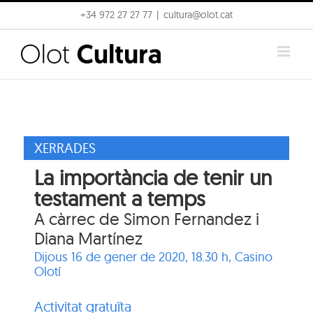
Skip
+34 972 27 27 77
|
cultura@olot.cat
to
content
XERRADES
La importància de tenir un
testament a temps
A càrrec de Simon Fernandez i
Diana Martínez
Dijous 16 de gener de 2020, 18.30 h,
Casino
Olotí
Activitat gratuïta