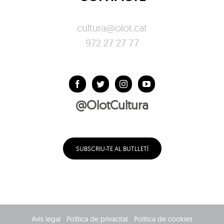
cultura@olot.cat
972 27 27 77
@OlotCultura
SUBSCRIU-TE AL BUTLLETÍ
Avís legal
Política de privacitat
Política de cookies