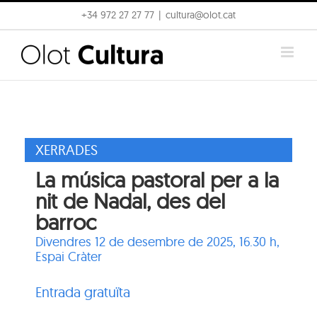
Skip
+34 972 27 27 77
|
cultura@olot.cat
to
content
XERRADES
La música pastoral per a la
nit de Nadal, des del
barroc
Divendres 12 de desembre de 2025, 16.30 h,
Espai Cràter
Entrada gratuïta