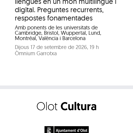
llengües en un món multilingüe i
de
digital. Preguntes recurrents,
A c
me
respostes fonamentades
Dis
Amb ponents de les universitats de
Pat
Cambridge, Bristol, Wuppertal, Lund,
Montréal, València i Barcelona
Dijous 17 de setembre de 2026, 19 h
Òmnium Garrotxa