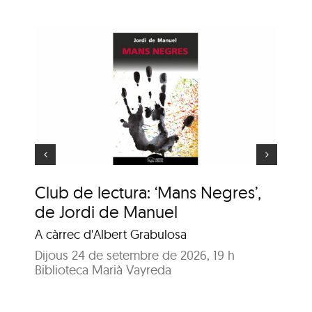
ns
e
Animaler
Club de lectura: ‘Mans Negres’,
An
de Jordi de Manuel
En
A càrrec d'Albert Grabulosa
Dij
Bib
Dijous 24 de setembre de 2026, 19 h
Biblioteca Marià Vayreda