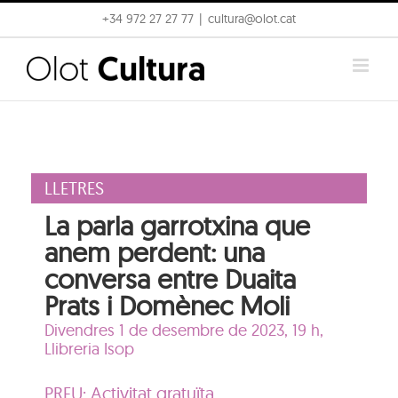
Skip
+34 972 27 27 77
|
cultura@olot.cat
to
content
LLETRES
La parla garrotxina que
anem perdent: una
conversa entre Duaita
Prats i Domènec Moli
Divendres 1 de desembre de 2023, 19 h,
Llibreria Isop
PREU: Activitat gratuïta