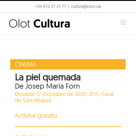
Skip
+34 972 27 27 77
|
cultura@olot.cat
to
content
CINEMA
La piel quemada
De Josep Maria Forn
Dissabte 17 d'octubre de 2020, 21 h,
Casal
de Sant Miquel
Activitat gratuïta