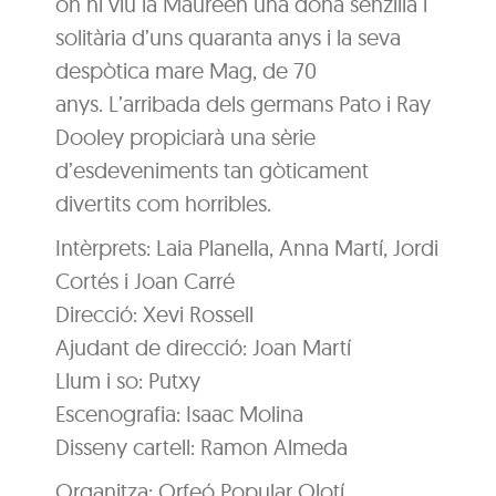
on hi viu la Maureen una dona senzilla i
solitària d’uns quaranta anys i la seva
despòtica mare Mag, de 70
anys. L’arribada dels germans Pato i Ray
Dooley propiciarà una sèrie
d’esdeveniments tan gòticament
divertits com horribles.
Intèrprets: Laia Planella, Anna Martí, Jordi
Cortés i Joan Carré
Direcció: Xevi Rossell
Ajudant de direcció: Joan Martí
Llum i so: Putxy
Escenografia: Isaac Molina
Disseny cartell: Ramon Almeda
Organitza: Orfeó Popular Olotí