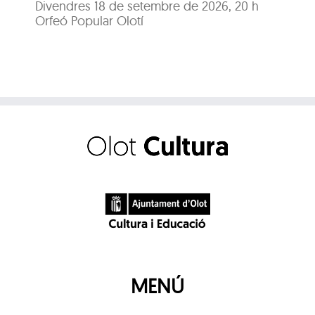
Divendres 18 de setembre de 2026, 20 h
Di
Orfeó Popular Olotí
Orf
MENÚ