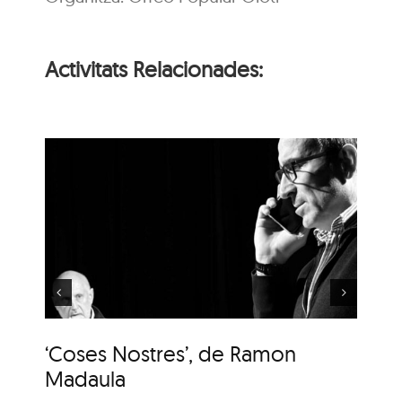
Activitats Relacionades:
‘Coses Nostres’, de
Ramon Madaula
‘Coses Nostres’, de Ramon
‘C
Madaula
M