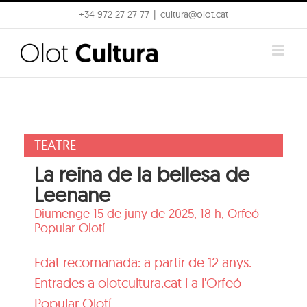
Skip
+34 972 27 27 77
|
cultura@olot.cat
to
content
TEATRE
La reina de la bellesa de
Leenane
Diumenge 15 de juny de 2025, 18 h,
Orfeó
Popular Olotí
Edat recomanada: a partir de 12 anys.
Entrades a olotcultura.cat i a l'Orfeó
Popular Olotí