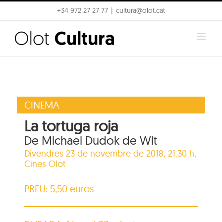
Skip
+34 972 27 27 77
|
cultura@olot.cat
to
content
CINEMA
La tortuga roja
De Michael Dudok de Wit
Divendres 23 de novembre de 2018, 21.30 h,
Cines Olot
PREU: 5,50 euros