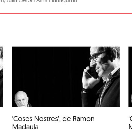
‘Coses Nostres’, de
Ramon Madaula
‘Coses Nostres’, de Ramon
‘
Madaula