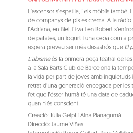
L’ascensor s’espatlla, i els mòbils també, 
de companys de pis es crema. A la ràdio 
l’Adriana, en Biel, l’Eva i en Robert s’en
de patates, un iogurt i una ceba com a pro
espera preveu ser més desastrós que
El 
L’abisme
és la primera peça teatral de les
a la Sala Barts Club de Barcelona la temp
la vida per part de joves amb inquietuds 
retrat d’una generació encegada per les t
fet que l’ésser humà té una data de caduci
quan n’és conscient.
Creació: Júlia Gelpí i Aina Planagumà
Direcció: Jaume Viñas
Interpretació: Roger Guitart, Pere Vallribe