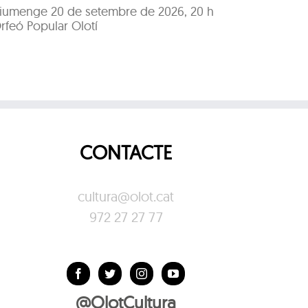
iumenge 20 de setembre de 2026, 20 h
Dissabt
rfeó Popular Olotí
Orfeó P
CONTACTE
cultura@olot.cat
972 27 27 77
@OlotCultura