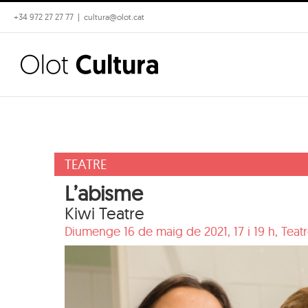
Skip
+34 972 27 27 77
|
cultura@olot.cat
to
content
TEATRE
L’abisme
Kiwi Teatre
Diumenge 16 de maig de 2021, 17 i 19 h,
Teatr