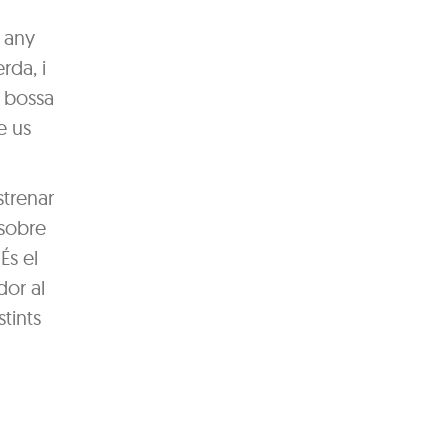
r any
rda, i
a bossa
e us
strenar
 sobre
És el
dor al
tints