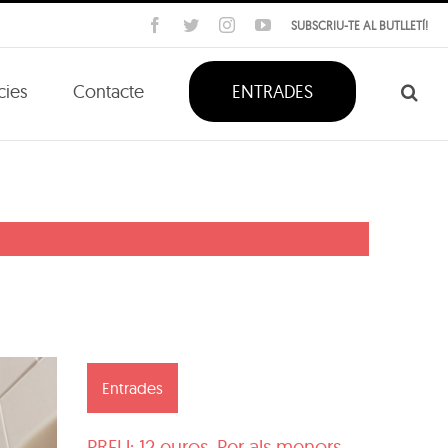
Facebook
Twitter
Instagram
YouTube
SUBSCRIU-TE AL BUTLLETÍ!
cies
Contacte
ENTRADES
Entrades
PREU: 12 euros. Per als menors