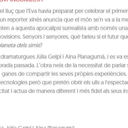
i el lluç que l’Eva havia preparat per celebrar el prime
un reporter xinès anuncia que el món se’n va a la me
fronten a aquesta apocalipsi surrealista amb només un
visions. Senyors i senyores, què faríeu si el futur qu
planeta dels simis
?
 dramaturgues Júlia Gelpí i Aina Planagumà, i es va e
orada passada. L’obra neix de la necessitat de parlar
i ganes de compartir les seves pròpies experiències. 
ecnologies però que pretén obrir els ulls a l’especta
tat i actua de manera diferent i més fidel als seus ins
ra, Júlia Gelpí i Aina Planagumà