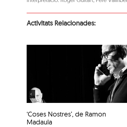
Activitats Relacionades:
 de
‘Coses Nostres’, de
la
Ramon Madaula
‘Coses Nostres’, de Ramon
Madaula