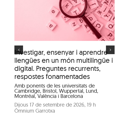
Itinerari personal: “El
i
clima urbà de la ciutat
d’Olot”
s
Investigar, ensenyar i aprendre
It
llengües en un món multilingüe i
de
digital. Preguntes recurrents,
A c
me
respostes fonamentades
Dis
Amb ponents de les universitats de
Pat
Cambridge, Bristol, Wuppertal, Lund,
Montréal, València i Barcelona
Dijous 17 de setembre de 2026, 19 h
Òmnium Garrotxa