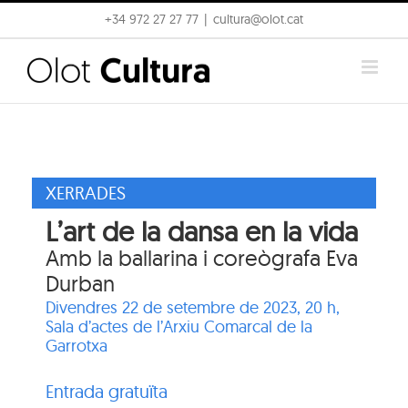
Skip
+34 972 27 27 77
|
cultura@olot.cat
to
content
XERRADES
L’art de la dansa en la vida
Amb la ballarina i coreògrafa Eva
Durban
Divendres 22 de setembre de 2023, 20 h,
Sala d’actes de l’Arxiu Comarcal de la
Garrotxa
Entrada gratuïta