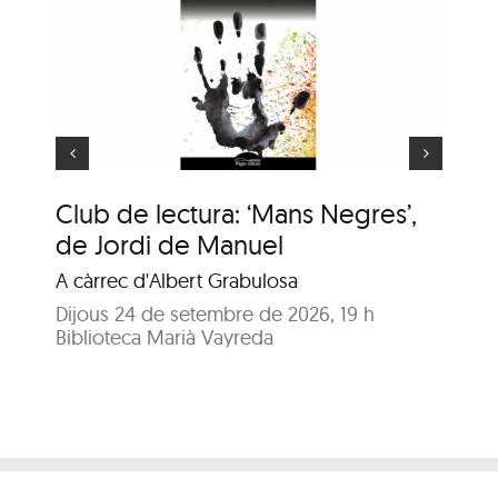
ns
e
Animaler
Club de lectura: ‘Mans Negres’,
An
de Jordi de Manuel
En
A càrrec d'Albert Grabulosa
Dij
Bib
Dijous 24 de setembre de 2026, 19 h
Biblioteca Marià Vayreda