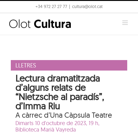
Skip
+34 972 27 27 77
|
cultura@olot.cat
to
content
LLETRES
Lectura dramatitzada
d’alguns relats de
“Nietzsche al paradís”,
d’Imma Riu
A càrrec d’Una Càpsula Teatre
Dimarts 10 d'octubre de 2023, 19 h,
Biblioteca Marià Vayreda