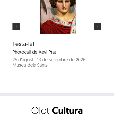
El gegant més gran
Festa-la!
El
Photocall de Xevi Prat
25
Sal
25 d'agost - 13 de setembre de 2026
Museu dels Sants