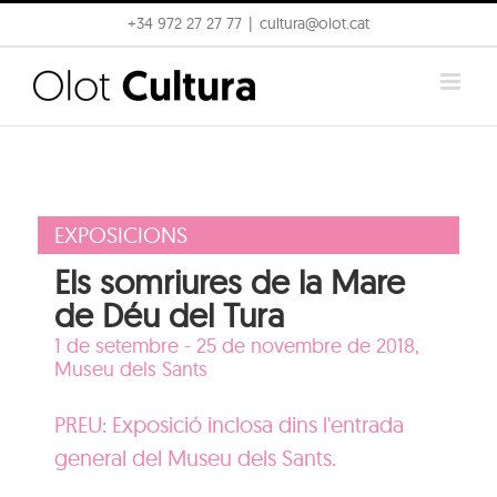
Skip
+34 972 27 27 77
|
cultura@olot.cat
to
content
EXPOSICIONS
Els somriures de la Mare
de Déu del Tura
1 de setembre - 25 de novembre de 2018,
Museu dels Sants
PREU: Exposició inclosa dins l'entrada
general del Museu dels Sants.