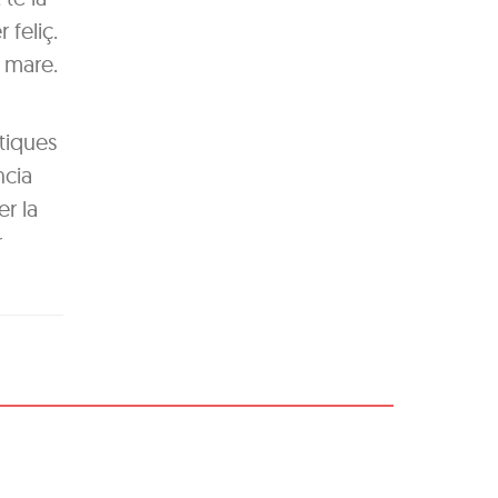
 feliç.
a mare.
àtiques
ncia
er la
r