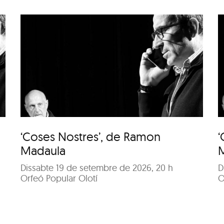
‘Coses Nostres’, de
Ramon Madaula
‘Coses Nostres’, de Ramon
‘
Madaula
Dissabte 19 de setembre de 2026, 20 h
D
Orfeó Popular Olotí
O