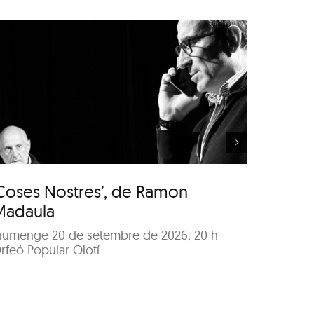
‘Coses Nostres’, de
Ramon Madaula
Coses Nostres’, de Ramon
‘Cose
Madaula
Madau
iumenge 20 de setembre de 2026, 20 h
Dissabt
rfeó Popular Olotí
Orfeó P