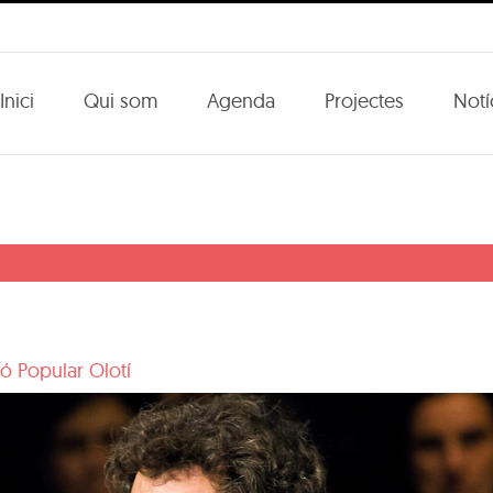
Inici
Qui som
Agenda
Projectes
Notí
ó Popular Olotí