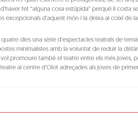
d’haver fet “alguna cosa estúpida” perquè li costa ser
es excepcionals d’aquest món i la deixa al coixí de l
t quatre dies una sèrie d’espectacles teatrals de tem
postes minimalistes amb la voluntat de reduir la distà
t vol promoure també el teatre entre els més joves, p
eatre al centre d’Olot adreçades als joves de prime