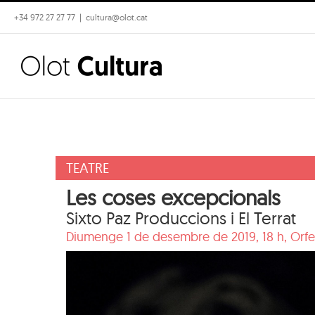
Skip
+34 972 27 27 77
|
cultura@olot.cat
to
content
TEATRE
Les coses excepcionals
Sixto Paz Produccions i El Terrat
Diumenge 1 de desembre de 2019, 18 h,
Orfe