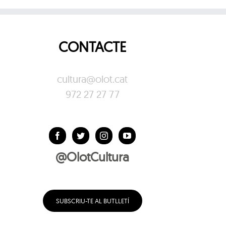
CONTACTE
cultura@olot.cat
972 27 27 77
@OlotCultura
SUBSCRIU-TE AL BUTLLETÍ