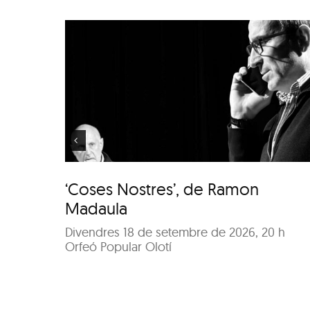
 de
‘Coses Nostres’, de
la
Ramon Madaula
‘Coses Nostres’, de Ramon
Madaula
Divendres 18 de setembre de 2026, 20 h
Orfeó Popular Olotí