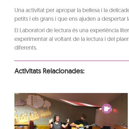
Una activitat per apropar la bellesa i la delica
petits i els grans i que ens ajuden a despertar la
El Laboratori de lectura és una experiència literà
experimentar al voltant de la lectura i del plaer
diferents.
Activitats Relacionades:
Hora del conte per a
nadons: La festa