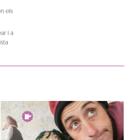
en els
ar i a
ista
Club de lectura: ‘Mans
Negres’, de Jordi de