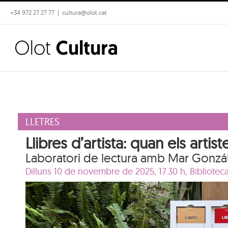
Skip
+34 972 27 27 77
|
cultura@olot.cat
to
content
LLETRES
Llibres d’artista: quan els artis
Laboratori de lectura amb Mar Gonzá
Dilluns 10 de novembre de 2025, 17.30 h,
Bibliotec