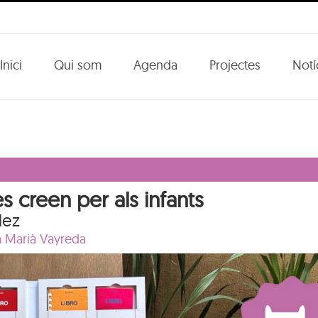
Inici
Qui som
Agenda
Projectes
Notí
tes creen per als infants
lez
a Marià Vayreda