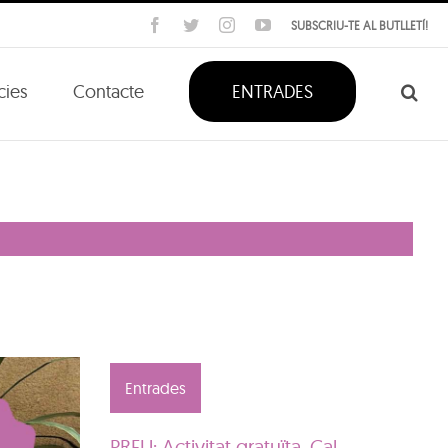
Facebook
Twitter
Instagram
YouTube
SUBSCRIU-TE AL BUTLLETÍ!
cies
Contacte
ENTRADES
Entrades
PREU: Activitat gratuïta. Cal