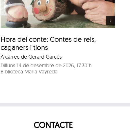
Manuel
Hora del conte: Contes de reis,
Cl
caganers i tions
J
A càrrec de Gerard Garcés
A 
Dilluns 14 de desembre de 2026, 17.30 h
Di
Biblioteca Marià Vayreda
Bi
CONTACTE