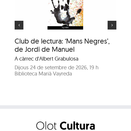
e
Animaler
Club de lectura: ‘Mans Negres’,
An
de Jordi de Manuel
En
A càrrec d'Albert Grabulosa
Dij
Bib
Dijous 24 de setembre de 2026, 19 h
Biblioteca Marià Vayreda