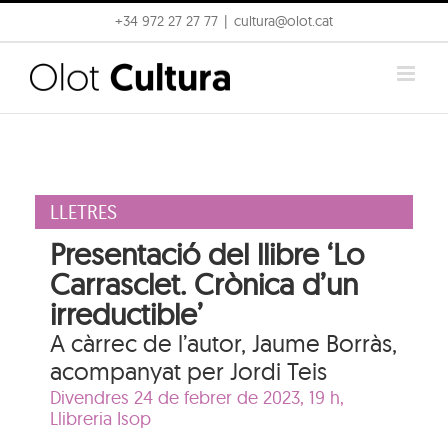
Skip
+34 972 27 27 77
|
cultura@olot.cat
to
content
LLETRES
Presentació del llibre ‘Lo
Carrasclet. Crònica d’un
irreductible’
A càrrec de l’autor, Jaume Borràs,
acompanyat per Jordi Teis
Divendres 24 de febrer de 2023, 19 h,
Llibreria Isop