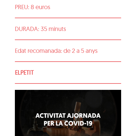
PREU: 8 euros
DURADA: 35 minuts
Edat recomanada: de 2 a 5 anys
ELPETIT