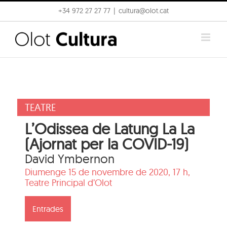
Skip
+34 972 27 27 77
|
cultura@olot.cat
to
content
TEATRE
L’Odissea de Latung La La
(Ajornat per la COVID-19)
David Ymbernon
Diumenge 15 de novembre de 2020, 17 h,
Teatre Principal d’Olot
Entrades