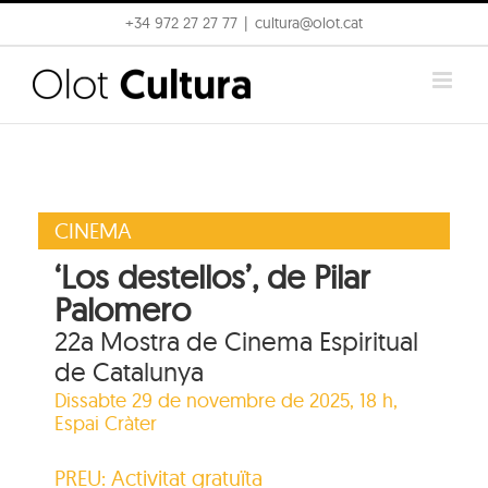
Skip
+34 972 27 27 77
|
cultura@olot.cat
to
content
CINEMA
‘Los destellos’, de Pilar
Palomero
22a Mostra de Cinema Espiritual
de Catalunya
Dissabte 29 de novembre de 2025, 18 h,
Espai Cràter
PREU: Activitat gratuïta