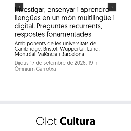
Investigar, ensenyar i aprendre
It
llengües en un món multilingüe i
de
digital. Preguntes recurrents,
A c
me
respostes fonamentades
Dis
Amb ponents de les universitats de
Pat
Cambridge, Bristol, Wuppertal, Lund,
Montréal, València i Barcelona
Dijous 17 de setembre de 2026, 19 h
Òmnium Garrotxa