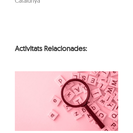
Catalunya
Activitats Relacionades:
i
n
Itinerari personal: “El
i
clima urbà de la ciutat
d’Olot”
s