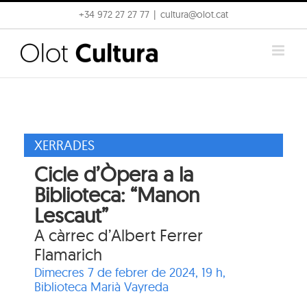
Skip
+34 972 27 27 77
|
cultura@olot.cat
to
content
XERRADES
Cicle d’Òpera a la
Biblioteca: “Manon
Lescaut”
A càrrec d’Albert Ferrer
Flamarich
Dimecres 7 de febrer de 2024, 19 h,
Biblioteca Marià Vayreda