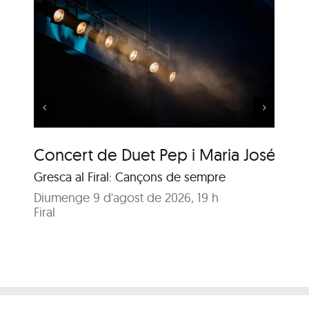
 i
Música al Parc: Liza
Wuyts & Bech
Concert de Duet Pep i Maria José
Mú
Gresca al Firal: Cançons de sempre
Ja
Diumenge 9 d'agost de 2026, 19 h
Diu
Firal
Pa