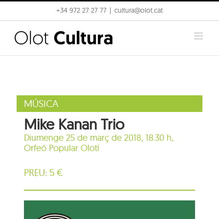
Skip
+34 972 27 27 77
|
cultura@olot.cat
to
content
MÚSICA
Mike Kanan Trio
Diumenge 25 de març de 2018, 18.30 h,
Orfeó Popular Olotí
PREU: 5 €