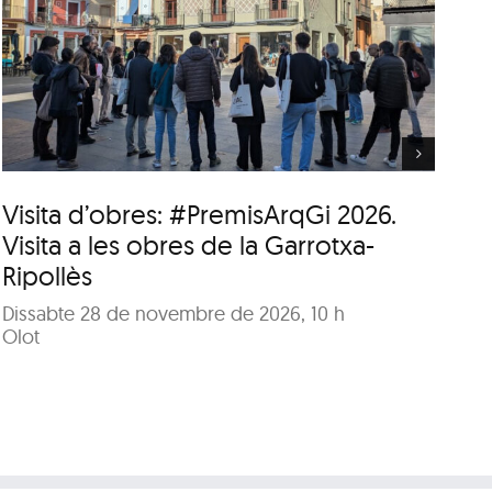
Itinerari personal: “El
clima urbà de la ciutat
d’Olot”
Visita d’obres: #PremisArqGi 2026.
It
Visita a les obres de la Garrotxa-
ci
Ripollès
A 
me
Dissabte 28 de novembre de 2026, 10 h
Di
Olot
Pat