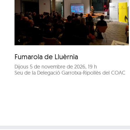
Visita guiada: Passejada
per l’Olot del
Renaixement i el Barroc
Fumarola de Lluèrnia
Dijous 5 de novembre de 2026, 19 h
Seu de la Delegació Garrotxa-Ripollès del COAC