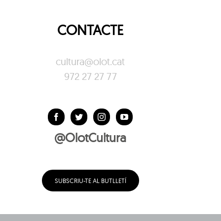
CONTACTE
cultura@olot.cat
972 27 27 77
@OlotCultura
SUBSCRIU-TE AL BUTLLETÍ