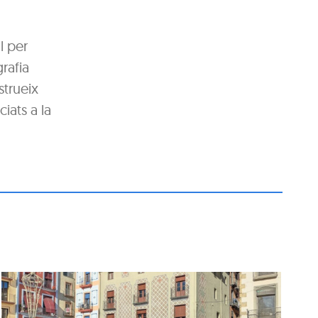
l per
rafia
strueix
ciats a la