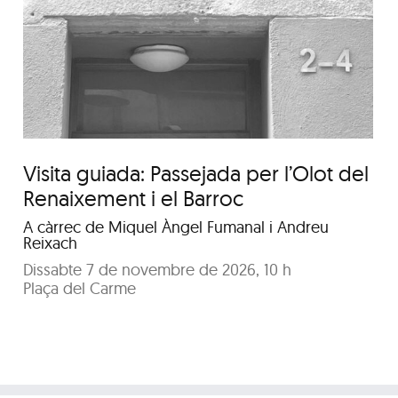
#PremisArqGi 2026. Visita
a les obres de la
Garrotxa-Ripollès
Visita guiada: Passejada per l’Olot del
Renaixement i el Barroc
A càrrec de Miquel Àngel Fumanal i Andreu
Reixach
Dissabte 7 de novembre de 2026, 10 h
Plaça del Carme