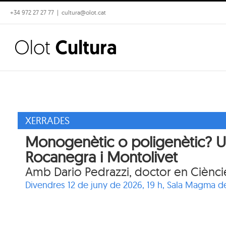
Skip
+34 972 27 27 77
|
cultura@olot.cat
to
content
XERRADES
Monogenètic o poligenètic? Un 
Rocanegra i Montolivet
Amb Dario Pedrazzi, doctor en Cièncie
Divendres 12 de juny de 2026, 19 h, Sala Magma de 