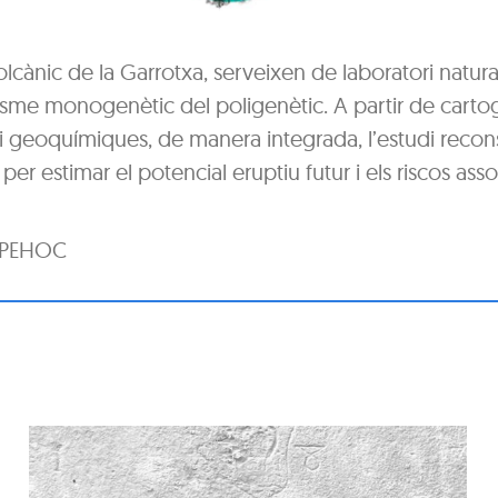
lcànic de la Garrotxa, serveixen de laboratori natura
isme monogenètic del poligenètic. A partir de cartog
es i geoquímiques, de manera integrada, l’estudi recon
per estimar el potencial eruptiu futur i els riscos asso
i PEHOC
Visita d’obres: