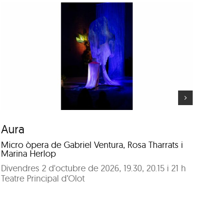
VVVVBBBBRRRR
Aura
V
Micro òpera de Gabriel Ventura, Rosa Tharrats i
Po
Marina Herlop
i G
Divendres 2 d'octubre de 2026, 19.30, 20.15 i 21 h
Di
Teatre Principal d’Olot
Mu