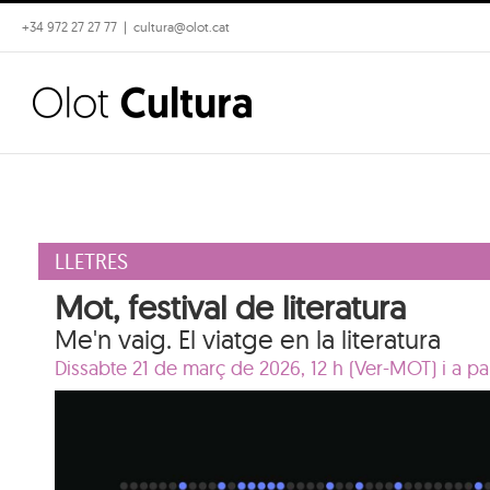
Skip
+34 972 27 27 77
|
cultura@olot.cat
to
content
LLETRES
Mot, festival de literatura
Me'n vaig. El viatge en la literatura
Dissabte 21 de març de 2026, 12 h (Ver-MOT) i a par