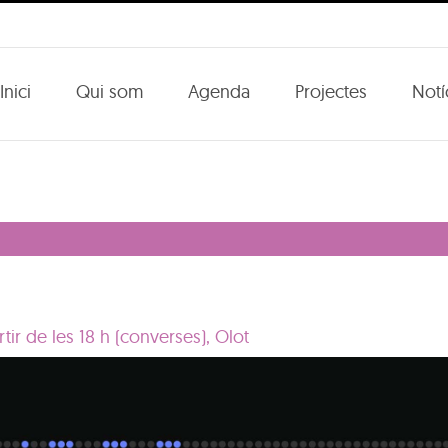
Inici
Qui som
Agenda
Projectes
Notí
tir de les 18 h (converses), Olot