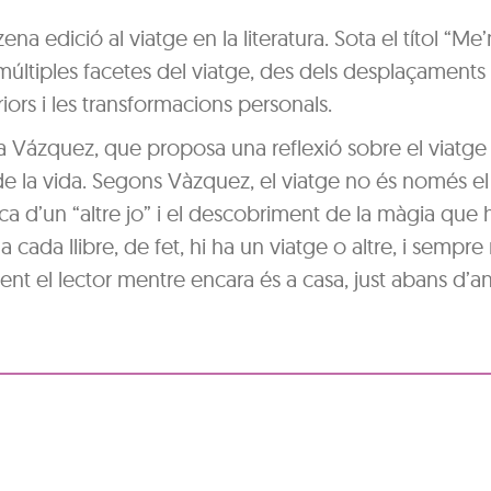
na edició al viatge en la literatura. Sota el títol “Me’n
s múltiples facetes del viatge, des dels desplaçaments fí
riors i les transformacions personals.
Eva Vázquez, que proposa una reflexió sobre el viatg
 de la vida. Segons Vàzquez, el viatge no és només el
rca d’un “altre jo” i el descobriment de la màgia que 
 cada llibre, de fet, hi ha un viatge o altre, i sempre 
t el lector mentre encara és a casa, just abans d’an