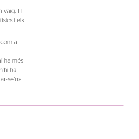
 vaig. El
sics i els
e com a
hi ha més
n’hi ha
ar-se’n».