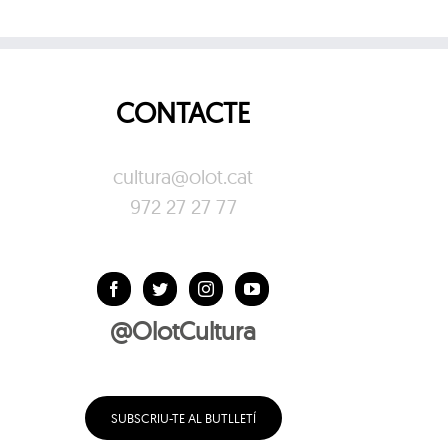
CONTACTE
cultura@olot.cat
972 27 27 77
@OlotCultura
SUBSCRIU-TE AL BUTLLETÍ