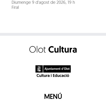
Diumenge 9 d'agost de 2026, 19 h
Diu
Firal
Pa
MENÚ