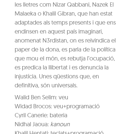
les lletres com Nizar Qabbani, Nazek El
Malaeka o Khalil Gibran, que han estat
adaptades als temps presents i que ens
endinsen en aquest país imaginari,
anomenat N3rdistan, on es reivindica el
paper de la dona, es parla de la política
que mou el món, es rebutja l’ocupació,
es predica la llibertat i es denuncia la
injustícia. Unes qüestions que, en
definitiva, són universals.
Walid Ben Selim: veu
Widad Brocos: veu+programació
Cyril Canerie: bateria
Nidhal Jaoua:
kanoun
Khalil Hentati: teclats+programació