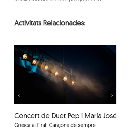
Activitats Relacionades:
 i
Música al Parc: Liza
Wuyts & Bech
Concert de Duet Pep i Maria José
Mú
Gresca al Firal: Cançons de sempre
Ja