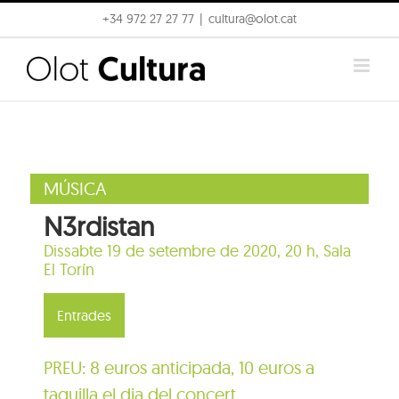
Skip
+34 972 27 27 77
|
cultura@olot.cat
to
content
MÚSICA
N3rdistan
Dissabte 19 de setembre de 2020, 20 h,
Sala
El Torín
Entrades
PREU: 8 euros anticipada, 10 euros a
taquilla el dia del concert.