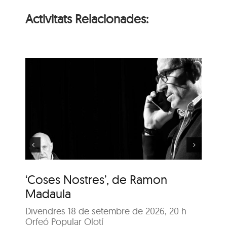
Activitats Relacionades:
‘Coses Nostres’, de
Ramon Madaula
‘Coses Nostres’, de Ramon
‘C
Madaula
M
Divendres 18 de setembre de 2026, 20 h
Di
Orfeó Popular Olotí
Orf