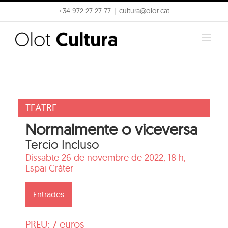
Skip
+34 972 27 27 77
|
cultura@olot.cat
to
content
TEATRE
Normalmente o viceversa
Tercio Incluso
Dissabte 26 de novembre de 2022, 18 h,
Espai Cràter
Entrades
PREU: 7 euros