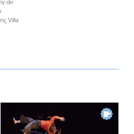
eny de
o
ç Villa