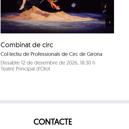
El qui no parla…
Combinat de circ
El
Col·lectiu de Professionals de Circ de Girona
Ci
Dissabte 12 de desembre de 2026, 18.30 h
Di
Teatre Principal d’Olot
Te
CONTACTE