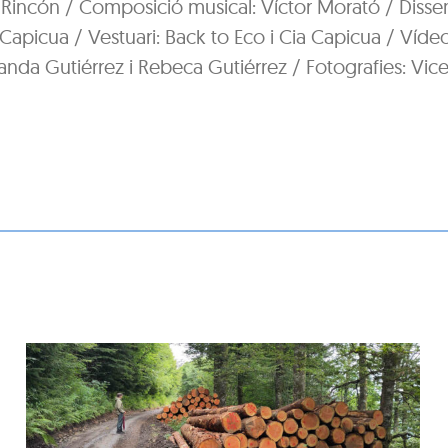
Rincón / Composició musical: Víctor Morató / Diss
 Capicua / Vestuari: Back to Eco i Cia Capicua / Víde
nda Gutiérrez i Rebeca Gutiérrez / Fotografies: Vicen