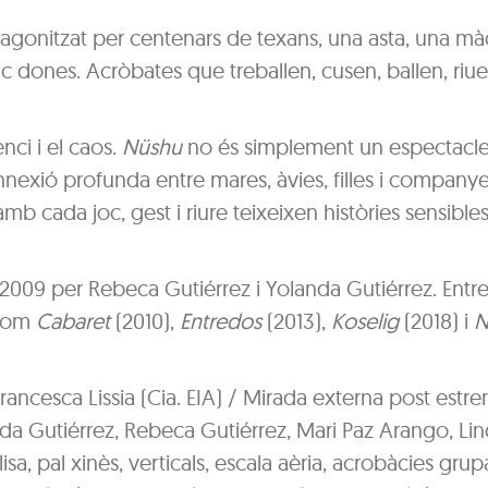
otagonitzat per centenars de texans, una asta, una ma
nc dones. Acròbates que treballen, cusen, ballen, riue
enci i el caos.
Nüshu
no és simplement un espectacle 
nexió profunda entre mares, àvies, filles i companyes.
mb cada joc, gest i riure teixeixen històries sensibles
09 per Rebeca Gutiérrez i Yolanda Gutiérrez. Entre
 com
Cabaret
(2010),
Entredos
(2013),
Koselig
(2018) i
N
: Francesca Lissia (Cia. EIA) / Mirada externa post estre
nda Gutiérrez, Rebeca Gutiérrez, Mari Paz Arango, Li
sa, pal xinès, verticals, escala aèria, acrobàcies grupa