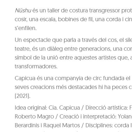
Nüshu
és un taller de costura transgressor pr
cosir, una escala, bobines de fil, una corda i ci
s’enfilen.
Un espectacle que parla a través del cos, el sil
teatre, és un diàleg entre generacions, una con
símbol de la unió entre aquestes artistes que, a
transformadores.
Capicua és una companyia de circ fundada el 20
seves creacions més destacades hi ha peces
(2021).
Idea original: Cia. Capicua / Direcció artística
Roberto Magro / Creació i interpretació: Yola
Berardinis i Raquel Martos / Disciplines: corda lli