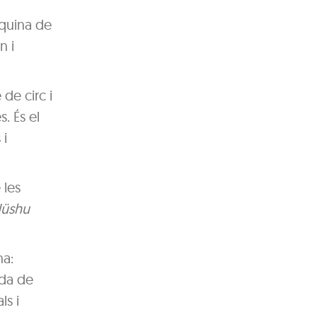
̀quina de
n i
de circ i
 És el
 i
 les
üshu
na:
nda de
ls i