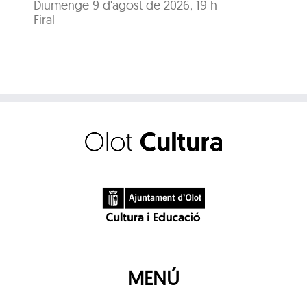
Diumenge 9 d'agost de 2026, 19 h
Diu
Firal
Pa
MENÚ