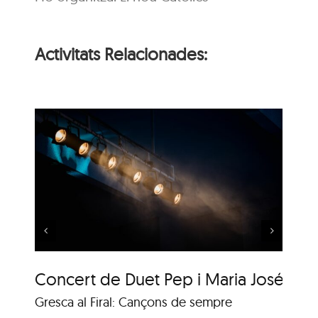
Activitats Relacionades:
 i
Música al Parc: Liza
Wuyts & Bech
Concert de Duet Pep i Maria José
Mú
Gresca al Firal: Cançons de sempre
Ja