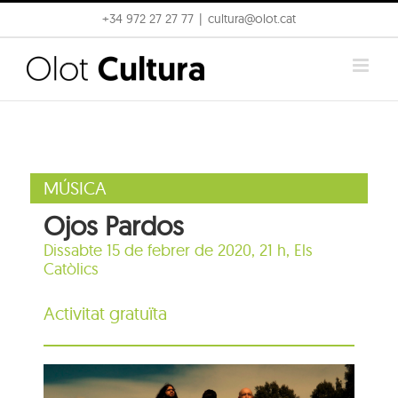
Skip
+34 972 27 27 77
|
cultura@olot.cat
to
content
MÚSICA
Ojos Pardos
Dissabte 15 de febrer de 2020, 21 h,
Els
Catòlics
Activitat gratuïta