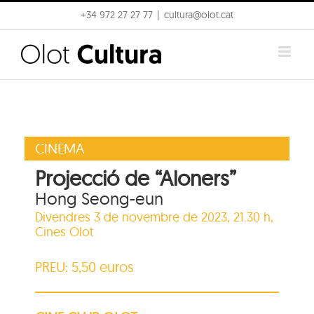
Skip
+34 972 27 27 77
|
cultura@olot.cat
to
content
CINEMA
Projecció de “Aloners”
Hong Seong-eun
Divendres 3 de novembre de 2023, 21.30 h,
Cines Olot
PREU: 5,50 euros