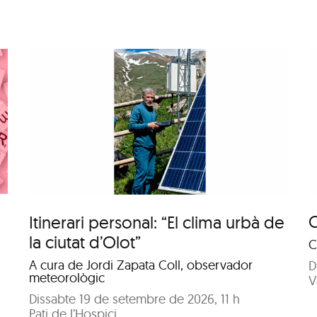
Conversa: Al voltant
t
d’una taula
C
Itinerari personal: “El clima urbà de
la ciutat d’Olot”
C
A cura de Jordi Zapata Coll, observador
D
meteorològic
V
Dissabte 19 de setembre de 2026, 11 h
Pati de l’Hospici