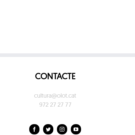
CONTACTE
cultura@olot.cat
972 27 27 77