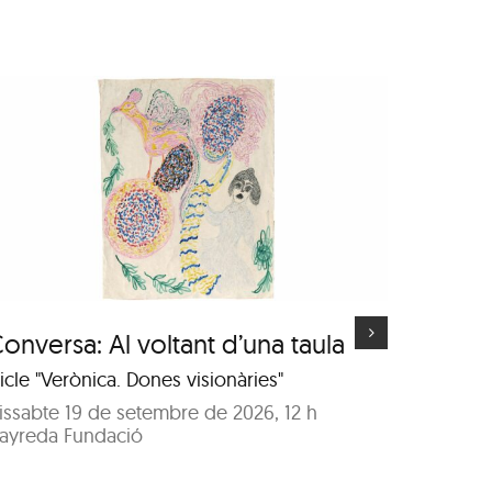
Visita guiada a
l’exposició “Deus”
d’Isabel Banal
onversa: Al voltant d’una taula
Visita
d’Isab
icle "Verònica. Dones visionàries"
A càrrec 
issabte 19 de setembre de 2026, 12 h
ayreda Fundació
Dissabt
Sala Ob