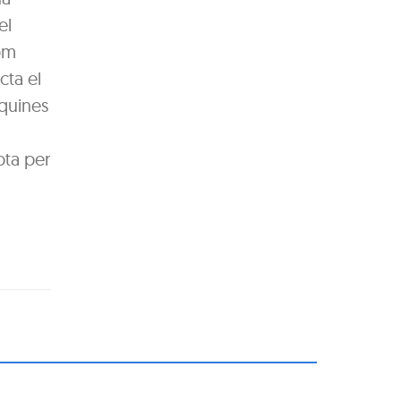
el
Com
cta el
 quines
pta per