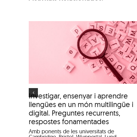
ar i
s en
Itinerari personal: “El
üe i
clima urbà de la ciuta
es
d’Olot”
stes
s
Investigar, ensenyar i aprendre
llengües en un món multilingüe i
digital. Preguntes recurrents,
respostes fonamentades
Amb ponents de les universitats de
Cambridge, Bristol, Wuppertal, Lund,