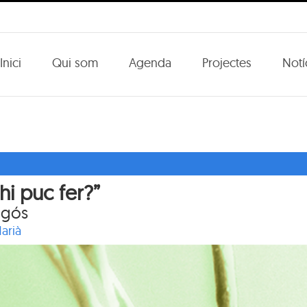
Inici
Qui som
Agenda
Projectes
Notí
i puc fer?”
agós
arià