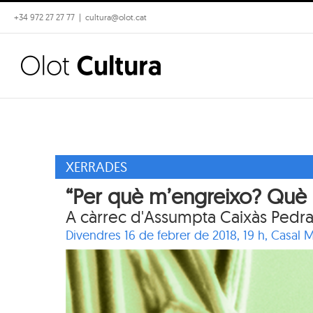
Skip
+34 972 27 27 77
|
cultura@olot.cat
to
content
XERRADES
“Per què m’engreixo? Què h
A càrrec d'Assumpta Caixàs Pedr
Divendres 16 de febrer de 2018, 19 h,
Casal M