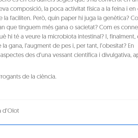
eva composició, la poca activitat física a la feina i en 
la faciliten. Però, quin paper hi juga la genètica? 
 i fan que tinguem més gana o sacietat? Com es conne
è hi té a veure la microbiota intestinal? I, finalment,
a gana, l’augment de pes i, per tant, l’obesitat? En
aspectes des d’una vessant científica i divulgativa, a
rrogants de la ciència.
a d’Olot